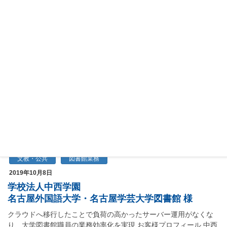
文教・公共
2019年12月12日
学校法人鶴岡学園 北海道文教大学 様
クラウド型授業支援システム「Pholly」の導入により、レポート管
理などの業務効率化や教員のコミュニケーション強化を実現 北海
道恵庭市の北海道文教大学 人間科学部看護学科では、レポート管
理の業務効率化を図るために、日本事…
文教・公共
図書館業務
2019年10月8日
学校法人中西学園
名古屋外国語大学・名古屋学芸大学図書館 様
クラウドへ移行したことで負荷の高かったサーバー運用がなくな
り、大学図書館職員の業務効率化を実現 お客様プロフィール 中西