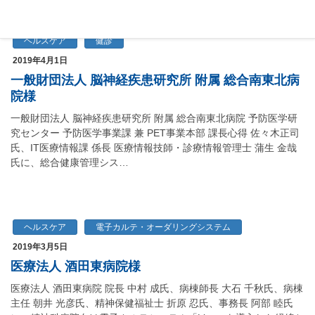
ヘルスケア
健診
2019年4月1日
一般財団法人 脳神経疾患研究所 附属 総合南東北病
院様
一般財団法人 脳神経疾患研究所 附属 総合南東北病院 予防医学研
究センター 予防医学事業課 兼 PET事業本部 課長心得 佐々木正司
氏、IT医療情報課 係長 医療情報技師・診療情報管理士 蒲生 金哉
氏に、総合健康管理シス…
ヘルスケア
電子カルテ・オーダリングシステム
2019年3月5日
医療法人 酒田東病院様
医療法人 酒田東病院 院長 中村 成氏、病棟師長 大石 千秋氏、病棟
主任 朝井 光彦氏、精神保健福祉士 折原 忍氏、事務長 阿部 睦氏