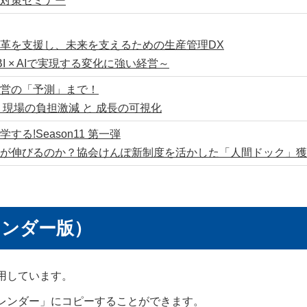
対策セミナー
革を支援し、未来を支えるための生産管理DX
× BI × AIで実現する変化に強い経営～
営の「予測」まで！
す 現場の負担激減 と 成長の可視化
る!Season11 第一弾
が伸びるのか？協会けんぽ新制度を活かした「人間ドック」獲
レンダー版）
利用しています。
カレンダー」にコピーすることができます。