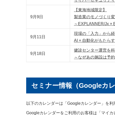
サイバーセキュリティ
【東海地域限定】
9月9日
製造業のモノづくり変
～EXPLANNER/Jx 
現場の「入力」から経
9月11日
AI × 自動化がもたら
健診センター運営を科学す
9月18日
～なぜあの施設は予約
セミナー情報（Googleカ
以下のカレンダーは「Googleカレンダー」を
Googleカレンダーをご利用のお客様は「マイ