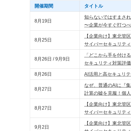
開催期間
タイトル
知らないではすまされ
8月19日
〜企業が今すぐ打つべ
【企業向け】東北管区
8月25日
サイバーセキュリティ
「どこから手を付ける
8月26日 / 9月9日
セキュリティ対策評価
8月26日
AI活用と高セキュリ
なぜ、普通のAIに『
8月27日
計算の嘘を克服！個人
【企業向け】東北管区
8月27日
サイバーセキュリティ
【企業向け】東北管区
9月2日