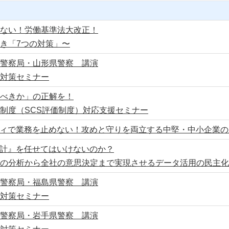
ない！労働基準法大改正！
き「7つの対策」〜
警察局・山形県警察 講演
対策セミナー
べきか」の正解を！
制度（SCS評価制度）対応支援セミナー
ティで業務を止めない！攻めと守りを両立する中堅・中小企業
集計』を任せてはいけないのか？
の分析から全社の意思決定まで実現させるデータ活用の民主化
警察局・福島県警察 講演
対策セミナー
警察局・岩手県警察 講演