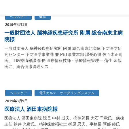
ヘルスケア
健診
2019年4月1日
一般財団法人 脳神経疾患研究所 附属 総合南東北病
院様
一般財団法人 脳神経疾患研究所 附属 総合南東北病院 予防医学研
究センター 予防医学事業課 兼 PET事業本部 課長心得 佐々木正司
氏、IT医療情報課 係長 医療情報技師・診療情報管理士 蒲生 金哉
氏に、総合健康管理シス…
ヘルスケア
電子カルテ・オーダリングシステム
2019年3月5日
医療法人 酒田東病院様
医療法人 酒田東病院 院長 中村 成氏、病棟師長 大石 千秋氏、病棟
主任 朝井 光彦氏、精神保健福祉士 折原 忍氏、事務長 阿部 睦氏