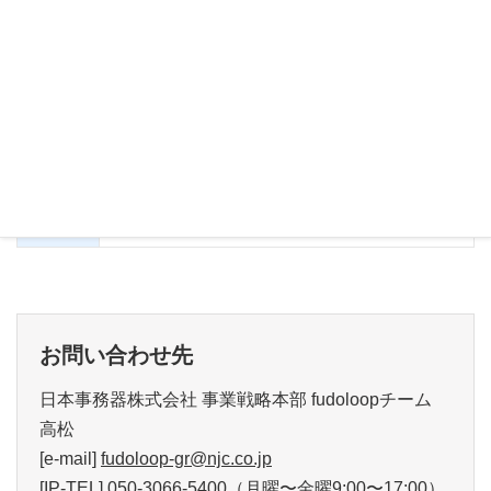
出展社による製品紹介プレゼンテーション
内容
【ウェブ配信あり】
・青果仲卸業者向け販売管理システム(3社)
・出荷者との情報共有ツール(2社)
・青果卸売業者向け販売管理システム(5社)
※入退室自由
お申し込
https://www.nokei.jp/event2302.html
み
申込締切：2023年2月10日（金）まで
お問い合わせ先
日本事務器株式会社 事業戦略本部 fudoloopチーム
高松
[e-mail]
fudoloop-gr@njc.co.jp
[IP-TEL] 050-3066-5400（月曜〜金曜9:00〜17:00）