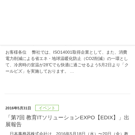
お知らせ
2016年6月1日
「スーパークールビズ」実施について
お客様各位 弊社では、ISO14001取得企業として、また、消費
電力削減による省エネ・地球温暖化防止（CO2削減）の一環とし
て、冷房時の室温が28℃でも快適に過ごせるよう5月2日より「ク
ールビズ」を実施しております。 …
イベント
2016年5月31日
「第7回 教育ITソリューションEXPO【EDIX】」出
展報告
日本事務器株式会社は、2016年5月18日（水）〜20日（金）教