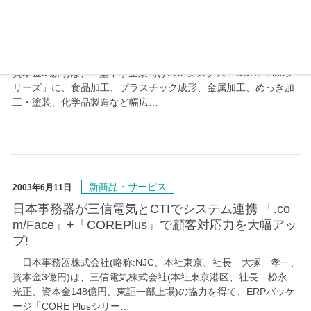
中堅中小企業向け国産ERPパッケージ「CORE Plu
s」 幅広い加工業に適応した「加工販売システ
ム」 が登場
日本事務器株式会社(略称:NJC、本社東京、社長 大塚 孝一、
資本金3億円)は、中堅中小企業向けERPシステム「CORE Plusシ
リーズ」に、食品加工、プラスチック成形、金属加工、めっき加
工・塗装、化学品製造など幅広…
新商品・サービス
2003年6月11日
日本事務器が三信電気とCTIでシステム連携 「.co
m/Face」+「COREPlus」で顧客対応力を大幅アッ
プ!
日本事務器株式会社(略称:NJC、本社東京、社長 大塚 孝一、
資本金3億円)は、三信電気株式会社(本社東京港区、社長 松永
光正、資本金148億円、東証一部上場)の協力を得て、ERPパッケ
ージ「CORE Plusシリー…