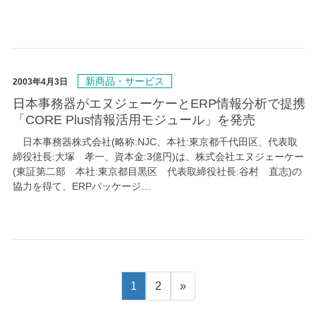
新商品・サービス
2003年4月3日
日本事務器がエヌジェーケーとERP情報分析で提携
「CORE Plus情報活用モジュール」を発売
日本事務器株式会社(略称:NJC、本社:東京都千代田区、代表取
締役社長:大塚 孝一、資本金:3億円)は、株式会社エヌジェーケー
(東証第二部 本社:東京都目黒区 代表取締役社長:谷村 直志)の
協力を得て、ERPパッケージ…
1
2
»