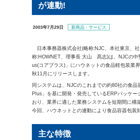
が連動!
2003年7月29日
新商品・サービス
日本事務器株式会社(略称:NJC、本社東京、社
称:HOWNET、理事長 大山 髙志)は、NJCの
us(コアプラス)」にハウネットの食品軽包装業界
秋11月にリリースします。
同システムは、NJCのこれまでの約80社の食品
Plus」を基に開発・発売しているERPパッ
おり、業界に適した業務システムを短期間に構
今回、ハウネットとの連動により食品容器包装
主な特徴