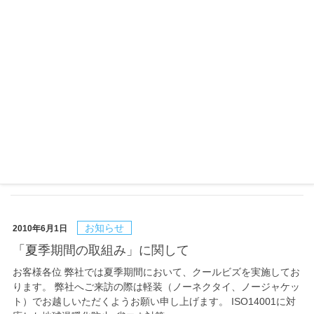
お知らせ
2010年6月11日
関西支社および営業本部 関西駐在部門 移転のお
知らせ
この度、関西支社ならびに営業本部 関西駐在部門が業務拡大に伴
い、下記のとおり移転することとなりました。 これを機に社員一
同気持ちを新たに、社業に専心努力いたし、皆様方のご期待に添
うべく一層努力を致して参ります所存でござい…
お知らせ
2010年6月1日
「夏季期間の取組み」に関して
お客様各位 弊社では夏季期間において、クールビズを実施してお
ります。 弊社へご来訪の際は軽装（ノーネクタイ、ノージャケッ
ト）でお越しいただくようお願い申し上げます。 ISO14001に対