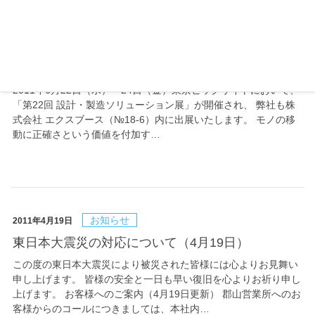
イベント
2011年6月7日
「第22回 設計・製造ソリューション展」にCORE
Plus qbic ePickを出展
2011年6月22日（水）〜24日（金）東京ビッグサイトにおいて、
「第22回 設計・製造ソリューション展」が開催され、 弊社も株
式会社 エクスブース（№18-6）内に出展いたします。 モノの移
動に正確さという価値を付加す…
お知らせ
2011年4月19日
東日本大震災の対応について（4月19日）
この度の東日本大震災により被災された皆様には心よりお見舞い
申し上げます。 皆様の安全と一日も早い復旧を心よりお祈り申し
上げます。 お客様へのご案内（4月19日更新） 郡山営業所へのお
客様からのコールにつきましては、本社内…