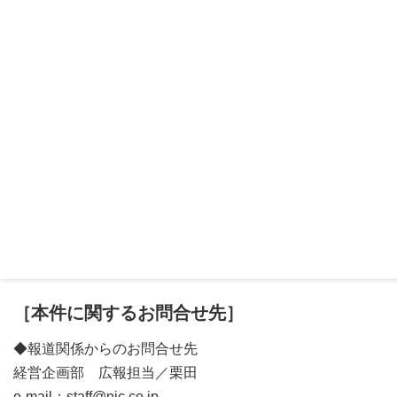
また、現在は大学などの高等教育機関を主なお客様として
サービス設計しておりますが、将来的には、初等教育／中
等教育機関や生涯教育や社内教育などの場面でもご利用い
ただけるよう市場のリサーチと開発を行う予定です。
※「BOOK MARRY」は、日本事務器株式会社の商標又は商標登録で
す。
※ 本資料中の他社製品およびその他記載されている会社名・製品名は
各社の商標または登録商品です。
以 上
［本件に関するお問合せ先］
◆報道関係からのお問合せ先
経営企画部 広報担当／栗田
e-mail：
staff@njc.co.jp