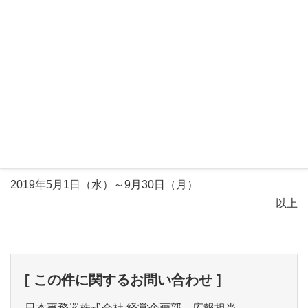
推進する「COOL CHOICE」の主要施策のひとつとして、
室温の適正化とその温度に適した軽装や取組を促す「クー
ルビズ」を今年度も推進していきます。
弊社へご来訪の際は軽装でお越しいただくようお願い申
し上げます。
実施期間
2019年5月1日（水）～9月30日（月）
以上
[ この件に関するお問い合わせ ]
日本事務器株式会社 経営企画部 広報担当