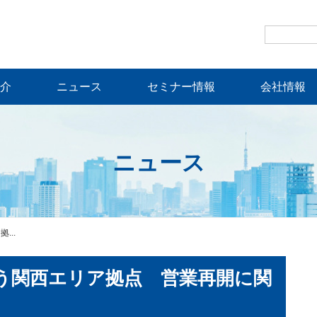
介
ニュース
セミナー情報
会社情報
ニュース
...
伴う関西エリア拠点 営業再開に関