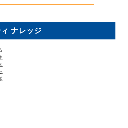
ィ ナレッジ
る
ネ
知
た
ポ