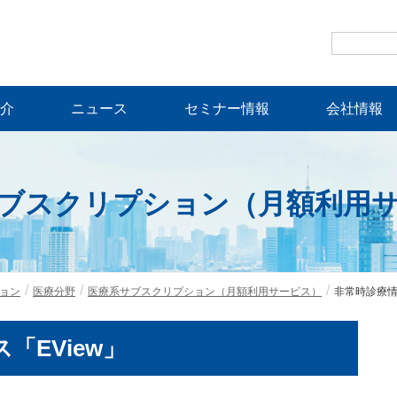
介
ニュース
セミナー情報
会社情報
ブスクリプション（月額利用
ョン
医療分野
医療系サブスクリプション（月額利用サービス）
非常時診療情
「EView」