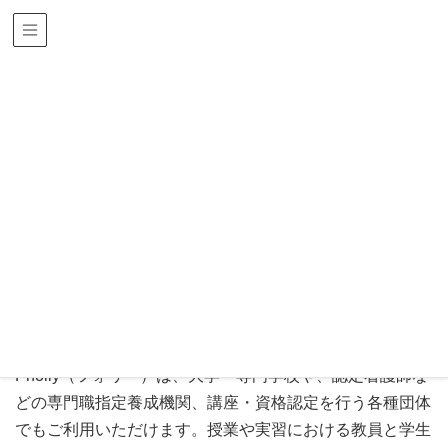
文教分野
HOME
ソリューション＆サービス
文教・公共ソリューション
文教分野
コミュニケーション型授業支援サービス「P...
コミュニケーション型授業支援サー
ビス「Pholly」（フォリー）
Pholly（フォリー）は、大学・専門学校や、認定看護師な
どの専門職指定養成機関、講座・資格認定を行う各種団体
でもご利用いただけます。授業や実習における教員と学生