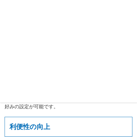
優れた操作性
誰でも使えるわかりやすさを追求しており、シンプルな操
作でパワフルな機能を実現するほか、画面レイアウトもお
好みの設定が可能です。
利便性の向上