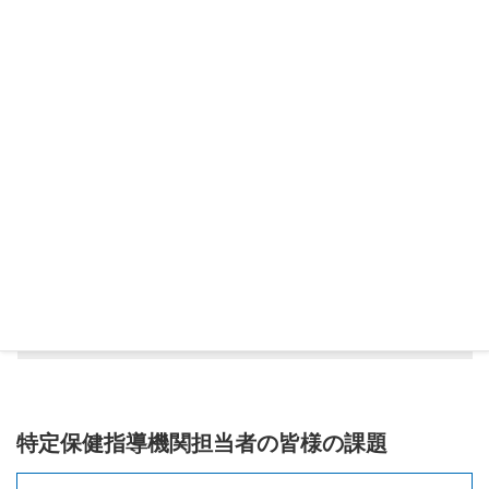
づきを促す画面構成、きめ細かいサポート、WEB予約
オプションなど、ご利用シーンに合わせた料金プラン
をご用意しています。
健診作業の効率化を図れる高機能なシステムを導
入したい
総合健康管理システム「CARNAS」Ver1.
4
年間受診者数が約5,000人以上の健診センター向け。サ
ーバ設置型で高機能なシステムをご提供します。
特定保健指導機関担当者の皆様の課題