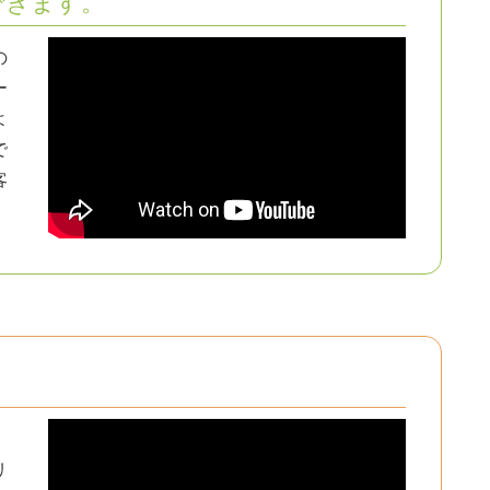
できます。
の
ー
よ
で
客
リ