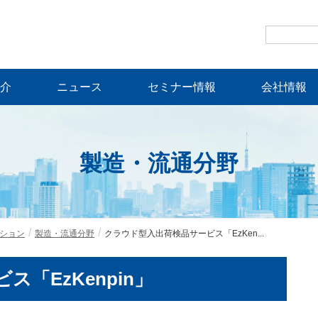
介
ニュース
セミナー情報
会社情報
製造・流通分野
ション
製造・流通分野
クラウド型入出荷検品サービス「EzKen...
「EzKenpin」