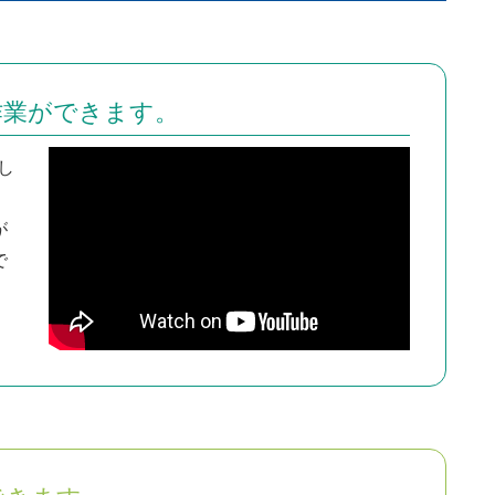
作業ができます。
し
が
で