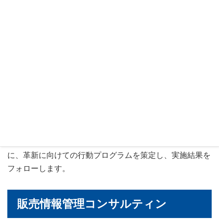
整備など革新プログラムを策定します。生産管理情報化要
件を明らかにし、価値ある生産管理ソリューションを提案
します。
営業革新コンサルティング
お客様の経営環境、事業戦略をSWOT分析などで定義し、
サブ戦略としての営業革新要件をBSC（バランス・スコア
カード）のアプローチで策定します。さらに、アンケート
分析により現状スタイルとのギャップを明確化するととも
に、革新に向けての行動プログラムを策定し、実施結果を
フォローします。
販売情報管理コンサルティン