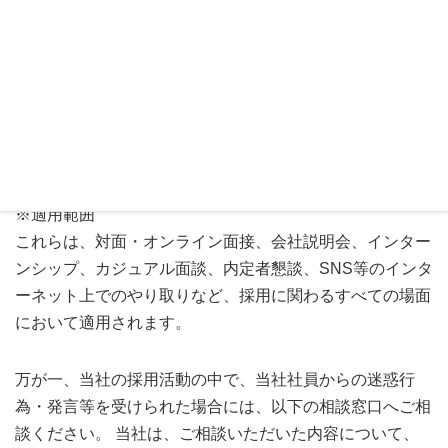
宗教、政治的思想、人種、国籍等に関する差別的な発
言や取扱い
障がいの有無や種類に関する不適切な質問や配慮を欠
いた対応
SNSアカウントの開示要求や私的な連絡の強要
※適用範囲
これらは、対面・オンライン面接、会社説明会、インター
ンシップ、カジュアル面談、内定者懇談、SNS等のインタ
ーネット上でのやり取りなど、採用に関わるすべての場面
において適用されます。
万が一、当社の採用活動の中で、当社社員からの迷惑行
為・発言等を受けられた場合には、以下の相談窓口へご相
談ください。 当社は、ご相談いただいた内容について、