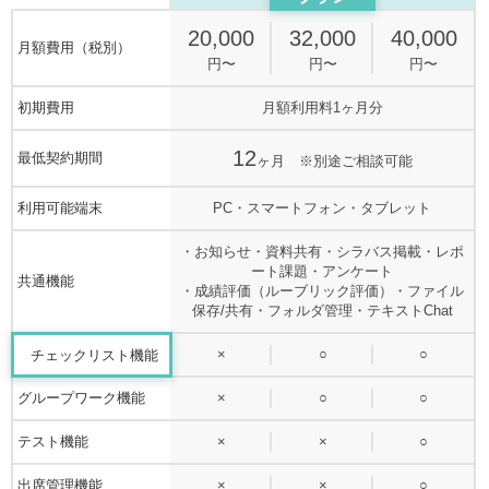
20,000
32,000
40,000
月額費用（税別）
円〜
円〜
円〜
初期費用
月額利用料1ヶ月分
12
最低契約期間
ヶ月 ※別途ご相談可能
利用可能端末
PC・スマートフォン・タブレット
・お知らせ・資料共有・シラバス掲載・レポ
ート課題・アンケート
共通機能
・成績評価（ルーブリック評価）・ファイル
保存/共有・フォルダ管理・テキストChat
×
○
○
チェックリスト機能
グループワーク機能
×
○
○
テスト機能
×
×
○
出席管理機能
×
×
○