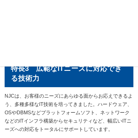
ジネス環境や業務内容を踏まえたソリューションが必要で
す。NJCは、製造・装置業、流通業、サービス業などの民
間企業をはじめ、自治体や大学、医療機関など、多種多様
なお客様とのコミュニケーションを通じて養った業種・業
務への知見を駆使して、お客様ごとに異なるニーズを的確
に捉えた質の高い提案を実現しています。
特長3 広範なITニーズに対応でき
る技術力
NJCは、お客様のニーズにあらゆる面からお応えできるよ
う、多種多様なIT技術を培ってきました。ハードウェア、
OSやDBMSなどプラットフォームソフト、ネットワーク
などのITインフラ構築からセキュリティなど、幅広いITニ
ーズへの対応をトータルにサポートしています。