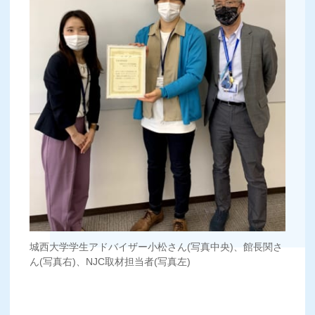
城西大学学生アドバイザー小松さん(写真中央)、館長関さ
ん(写真右)、NJC取材担当者(写真左)