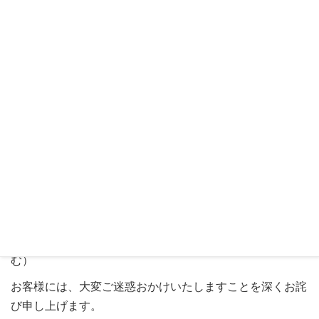
回収対象型番をお持ちの場合、下記オンライン受付フォー
ムよりシリアルナンバーを入力しお持ちの製品が回収対象
かの確認をお願いいたします。
※シリアルナンバーの確認方法に関しましても下記WEB
サイトにてご確認をお願いいたします。
本件に関するお問い合わせ先
【オンライン受付フォーム（24時間）】
https://www.ankerjapan.com/pages/202510-support
【電話受付】
フリーダイヤル： 0120-775-171（9:00-17:00 土日祝含
む）
お客様には、大変ご迷惑おかけいたしますことを深くお詫
び申し上げます。